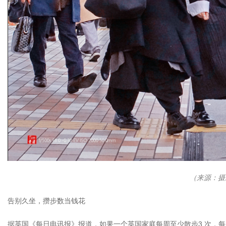
（来源：摄
告别久坐，攒步数当钱花
据英国《每日电讯报》报道，如果一个英国家庭每周至少散步3 次，每次达