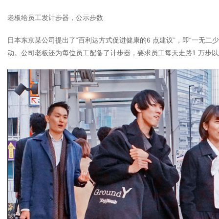
老板给员工发计步器，公示步数
日本东京某公司提出了“百利达方式促进健康的6 点建议”，即“一无
动。公司老板还为每位员工配备了计步器，要求员工每天走路1 万步